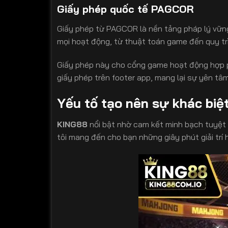
Giấy phép quốc tế PAGCOR
Giấy phép từ PAGCOR là nền tảng pháp lý vữ
mọi hoạt động, từ thuật toán game đến quy tr
Giấy phép này cho cổng game hoạt động hợp p
giấy phép trên footer app, mang lại sự yên tâ
Yếu tố tạo nên sự khác biệ
KING88
nổi bật nhờ cam kết minh bạch tuyệt đ
tôi mang đến cho bạn những giây phút giải trí 