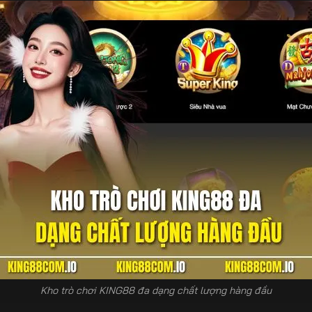
Kho trò chơi KING88 đa dạng chất lượng hàng đầu