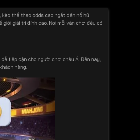
ũ, kèo thể thao odds cao ngất đến nổ hũ
iới giải trí đỉnh cao. Nơi mỗi ván chơi đều có
, dễ tiếp cận cho người chơi châu Á. Đến nay,
 khách hàng.