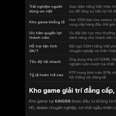
Trải nghiệm người
Giao diện tiếng Việt thân t
dùng ưu việt
lúc để tăng sự tiện lợi tối đ
Hơn 1000 bàn live casino, h
Kho game khổng lồ
cung cấp hàng đầu thế giới
Ưu tiên quyền lợi
Ưu đãi liên tục như thưởng
thành viên
dành riêng cho thành viên c
Hỗ trợ tận tình
Đội ngũ CSKH tiếng Việt phả
24/7
chuyên nghiệp và thân thiệ
Ứng dụng nhẹ chỉ 50MB, tối
Tốc độ tải nhanh
nghiệm luôn mượt mà nhất.
RTP trung bình trên 97% cho 
Tỷ lệ hoàn trả cao
hội thắng lớn đáng kể.
Kho game giải trí đẳng cấp,
Kho game tại
KING88
được đầu tư khủng từ nhà
HD, dealer chuyên nghiệp, cơ chế ngẫu nhiên 