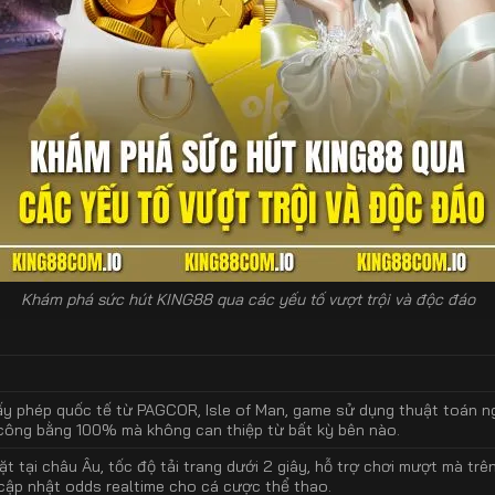
Khám phá sức hút KING88 qua các yếu tố vượt trội và độc đáo
y phép quốc tế từ PAGCOR, Isle of Man, game sử dụng thuật toán ng
ông bằng 100% mà không can thiệp từ bất kỳ bên nào.
 tại châu Âu, tốc độ tải trang dưới 2 giây, hỗ trợ chơi mượt mà trê
 cập nhật odds realtime cho cá cược thể thao.