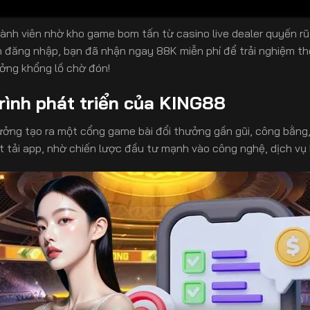
hành viên nhờ kho game bom tấn từ casino live dealer quyến r
 đăng nhập, bạn đã nhận ngay 88K miễn phí để trải nghiệm thế g
ưởng khổng lồ chờ đón!
trình phát triển của KING88
 tưởng tạo ra một cổng game bài đổi thưởng gần gũi, công bằng
ợt tải app, nhờ chiến lược đầu tư mạnh vào công nghệ, dịch vụ