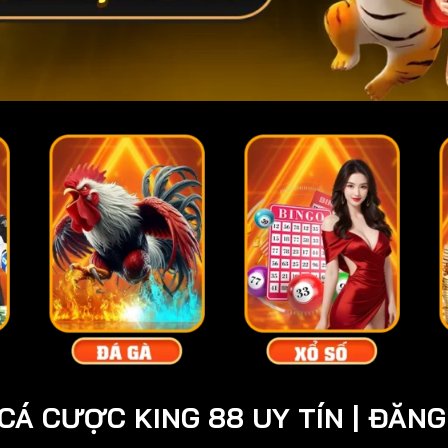
 CÁ CƯỢC KING 88 UY TÍN | ĐĂN