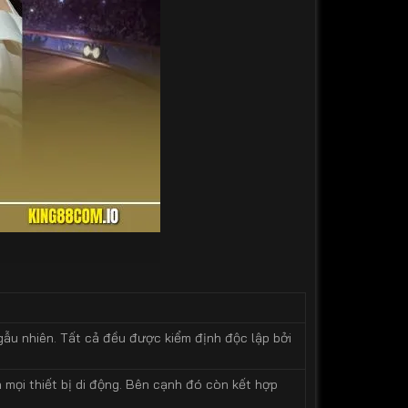
ẫu nhiên. Tất cả đều được kiểm định độc lập bởi
n mọi thiết bị di động. Bên cạnh đó còn kết hợp