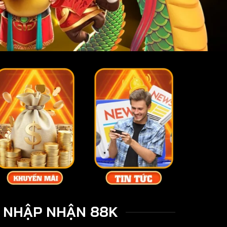
G NHẬP NHẬN 88K