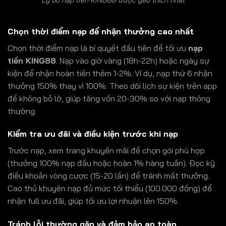
Chọn thời điểm nạp để nhận thưởng cao nhất
Chọn thời điểm nạp là bí quyết đầu tiên để tối ưu
nạp
tiền KING88
. Nạp vào giờ vàng (18h-22h) hoặc ngày sự
kiện để nhận hoàn tiền thêm 1-2%. Ví dụ, nạp thứ 6 nhận
thưởng 150% thay vì 100%. Theo dõi lịch sự kiện trên app
để không bỏ lỡ, giúp tăng vốn 20-30% so với nạp thông
thường.
Kiểm tra ưu đãi và điều kiện trước khi nạp
Trước nạp, xem trang khuyến mãi để chọn gói phù hợp
(thưởng 100% nạp đầu hoặc hoàn 1% hàng tuần). Đọc kỹ
điều khoản vòng cược (15-20 lần) để tránh mất thưởng.
Cao thủ khuyên nạp đủ mức tối thiểu (100.000 đồng) để
nhận full ưu đãi, giúp tối ưu lợi nhuận lên 150%.
Tránh lỗi thường gặp và đảm bảo an toàn