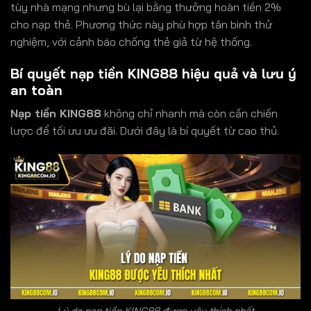
tùy nhà mạng nhưng bù lại bằng thưởng hoàn tiền 2%
cho nạp thẻ. Phương thức này phù hợp tân binh thử
nghiệm, với cảnh báo chống thẻ giả từ hệ thống.
Bí quyết nạp tiền KING88 hiệu quả và lưu ý
an toàn
Nạp tiền KING88
không chỉ nhanh mà còn cần chiến
lược để tối ưu ưu đãi. Dưới đây là bí quyết từ cao thủ.
Lý do nạp tiền KING88 được yêu thích nhất