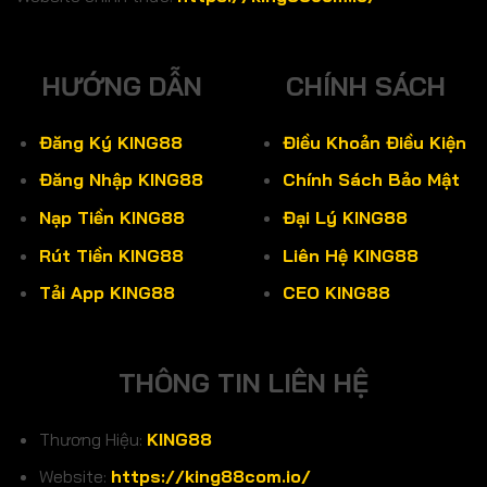
HƯỚNG DẪN
CHÍNH SÁCH
Đăng Ký KING88
Điều Khoản Điều Kiện
Đăng Nhập KING88
Chính Sách Bảo Mật
Nạp Tiền KING88
Đại Lý KING88
Rút Tiền KING88
Liên Hệ KING88
Tải App KING88
CEO KING88
THÔNG TIN LIÊN HỆ
Thương Hiệu:
KING88
Website:
https://king88com.io/