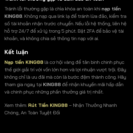
Tránh lỗi thường gặp là chìa khóa an toàn khi
nạp tiền
KING88
. Không nạp qua link lạ để tránh lừa đảo, kiểm tra
số tài khoản nhận trước chuyển. Nếu lỗi hệ thống, liên hệ
hỗ trợ 24/7 để xử lý trong 5 phút. Bật 2FA để bảo vệ tài
khoản, và không chia sẻ thông tin nạp với ai.
Kết luận
Nạp tiền KING88
là cơ hội vàng để tân binh chinh phục
thế giới giải trí với vốn lớn hơn và lợi nhuận vượt trội. Đây
không chỉ là ưu đãi mà còn là bước đệm thành công. Hãy
tham gia ngay tại
KING88
để nhận khuyến mãi hấp dẫn
và chinh phục những phần thưởng giá trị nhất.
Xem thêm:
Rút Tiền KING88
– Nhận Thưởng Nhanh
Chóng, An Toàn Tuyệt Đối