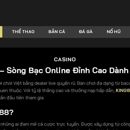
THỂ THAO
BẮN CÁ
ĐÁ GÀ
NỔ HŨ
CASINO
– Sòng Bạc Online Đỉnh Cao Dành
 chơi Việt bằng dealer live quyến rũ. Bàn chơi đa dạng từ bac
quen thuộc. Với tỷ lệ thắng cao và thưởng nạp hấp dẫn,
KING
ần đầu tiên tham gia.
G88?
 những ai đam mê cá cược trực tuyến. Được xây dựng từ công