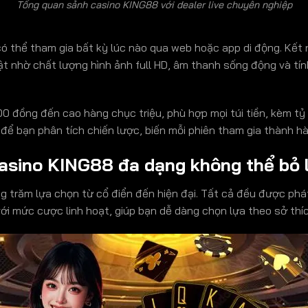
Tổng quan sảnh casino KING88 với dealer live chuyên nghiệp
ó thể tham gia bất kỳ lúc nào qua web hoặc app di động. Kết nố
bật nhờ chất lượng hình ảnh full HD, âm thanh sống động và tín
 đồng đến cao hàng chục triệu, phù hợp mọi túi tiền, kèm tỷ l
 để bạn phân tích chiến lược, biến mỗi phiên tham gia thành hà
asino KING88 đa dạng không thể bỏ 
 trăm lựa chọn từ cổ điển đến hiện đại. Tất cả đều được phát
 với mức cược linh hoạt, giúp bạn dễ dàng chọn lựa theo sở thí