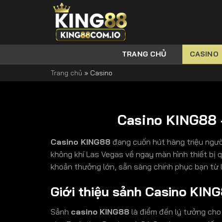
Bỏ
qua
nội
dung
TRANG CHỦ
CASINO
Trang chủ
»
Casino
Casino KING88 
Casino KING88
đang cuốn hút hàng triệu người
không khí Las Vegas về ngay màn hình thiết bị 
khoản thưởng lớn, sẵn sàng chinh phục bạn từ l
Giới thiệu sảnh Casino KIN
Sảnh
casino
KING88
là điểm đến lý tưởng cho