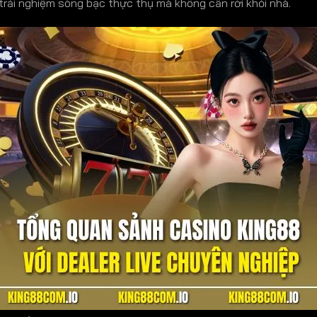
rải nghiệm sòng bạc thực thụ mà không cần rời khỏi nhà.