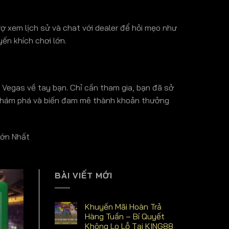
 trợ xem lịch sử và chat với dealer để hỏi mẹo như
ến khích chơi lớn.
s Vegas về tay bạn. Chỉ cần tham gia, bạn đã sở
ể khám phá và biến đam mê thành khoản thưởng
Lớn Nhất
BÀI VIẾT MỚI
Khuyến Mãi Hoàn Trả
Hàng Tuần – Bí Quyết
Không Lo Lỗ Tại KING88