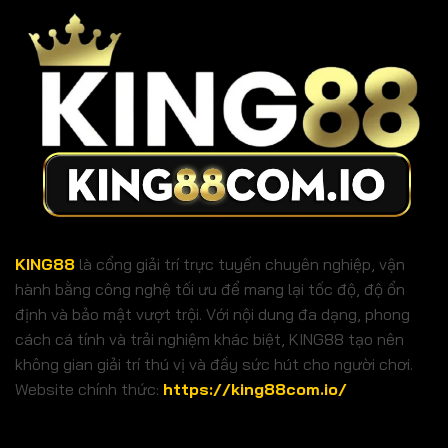
Thưởng
Đại
Dương
Thắng
Lớn
Mọi
Phiên
KING88
là cổng giải trí trực tuyến chuyên nghiệp, vận
hành bằng công nghệ tối ưu để mang lại tốc độ, độ ổn
định và bảo mật vượt trội. Với nội dung đa dạng, phong
cách cá tính và trải nghiệm khác biệt, KING88 tạo nên
không gian giải trí thú vị và đầy sức hút cho người chơi.
Website chính thức:
https://king88com.io/