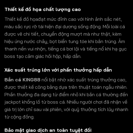
Thiết kế đồ họa chất lượng cao
Thiết kế đồ họađạt mức đỉnh cao với hình ảnh sắc nét,
màu sắc rực rỡ tái hiện đại dương sống động. Mỗi loài cá
được vẽ chi tiết, chuyển động mượt mà như thật, kèm
hiệu ứng nước chảy, bọt biển tung tóe khi bắn trúng. Âm
thanh nền vui nhộn, tiếng cá bơi lội và tiếng nổ khi hạ gục
boss tạo cảm giác hồi hộp, hấp dẫn.
Xác suất trúng lớn với phần thưởng hấp dẫn
Bắn cá KING88
nổi bật nhờ xác suất trúng thưởng cao,
được thiết kế công bằng dựa trên thuật toán ngẫu nhiên.
Phần thưởng đa dạng từ điểm nhỏ khi bắn cá thường đến
jackpot khổng lồ từ boss cá. Nhiều người chơi đã nhận về
giá trị lớn chỉ sau vài phiên, với quỹ thưởng tích lũy nhanh
từ cộng đồng.
Bảo mật giao dịch an toàn tuyệt đối