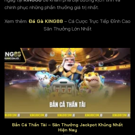
chinh phục những phần thưởng giá trị nhất.
Xem thêm:
Đá Gà KING88
– Cá Cược Trực Tiếp Đỉnh Cao
Săn Thưởng Lớn Nhất
Bắn Cá Thần Tài – Săn Thưởng Jackpot Khủng Nhất
Hiện Nay