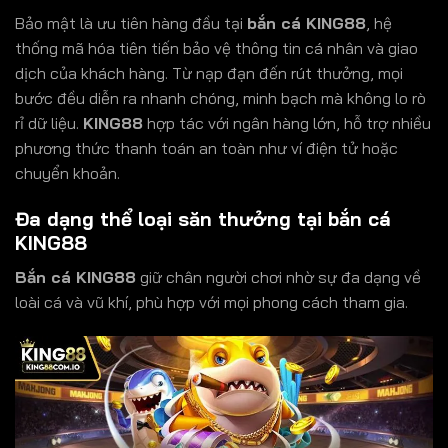
Bảo mật là ưu tiên hàng đầu tại
bắn cá KING88
, hệ
thống mã hóa tiên tiến bảo vệ thông tin cá nhân và giao
dịch của khách hàng. Từ nạp đạn đến rút thưởng, mọi
bước đều diễn ra nhanh chóng, minh bạch mà không lo rò
rỉ dữ liệu.
KING88
hợp tác với ngân hàng lớn, hỗ trợ nhiều
phương thức thanh toán an toàn như ví điện tử hoặc
chuyển khoản.
Đa dạng thể loại săn thưởng tại bắn cá
KING88
Bắn cá KING88
giữ chân người chơi nhờ sự đa dạng về
loài cá và vũ khí, phù hợp với mọi phong cách tham gia.