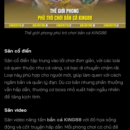
Thế giới phong phú trò chơi bắn cá KING88
Săn cổ điển
Săn cổ điển tập trung vào lối chơi đơn giản, với các loài
cá quen thuộc như cá vàng, cá bạc di chuyển chậm rãi.
Loại này phù hợp cho người mới, giúp làm quen với cách
ngắm bắn và quản lý đạn. Dù cơ bản nhưng phần thưởng
vẫn hấp dẫn, thường có boss nhỏ xuất hiện ngẫu nhiên
để tăng kịch tính.
Săn video
Săn video nâng tầm
bắn cá KING88
với đồ họa sống
động và cốt truyện hấp dẫn. Mỗi phòng chơi có chủ đề