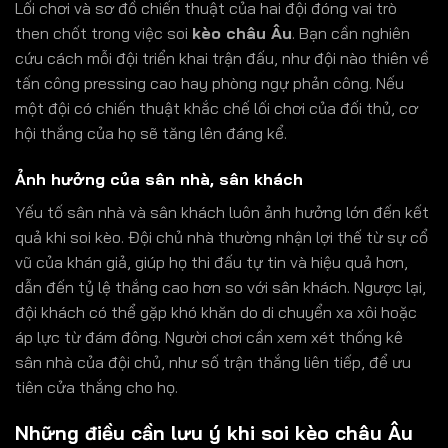
Lối chơi và sơ đồ chiến thuật của hai đội đóng vai trò
then chốt trong việc soi
kèo châu Âu
. Bạn cần nghiên
cứu cách mỗi đội triển khai trận đấu, như đội nào thiên về
tấn công pressing cao hay phòng ngự phản công. Nếu
một đội có chiến thuật khắc chế lối chơi của đối thủ, cơ
hội thắng của họ sẽ tăng lên đáng kể.
Ảnh hưởng của sân nhà, sân khách
Yếu tố sân nhà và sân khách luôn ảnh hưởng lớn đến kết
quả khi soi kèo. Đội chủ nhà thường nhận lợi thế từ sự cổ
vũ của khán giả, giúp họ thi đấu tự tin và hiệu quả hơn,
dẫn đến tỷ lệ thắng cao hơn so với sân khách. Ngược lại,
đội khách có thể gặp khó khăn do di chuyển xa xôi hoặc
áp lực từ đám đông. Người chơi cần xem xét thống kê
sân nhà của đội chủ, như số trận thắng liên tiếp, để ưu
tiên cửa thắng cho họ.
Những điều cần lưu ý khi soi kèo châu Âu