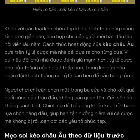
Hiểu rõ bản chất kèo châu Âu cơ bản
Khác với các loại kèo phức tạp khác, hình thức này mang
tính đơn giản cao, phù hợp cho cả người mới bắt đầu lẫn
hội viên lâu năm. Cách thức hoạt động của
kèo châu Âu
dựa trên tỷ lệ cược mà nhà cái đưa ra cho từng cửa. Ví
dụ, nếu đội chủ nhà được đánh giá mạnh hơn, tỷ lệ cược
cho cửa thắng của họ sẽ thấp hơn, trong khi cửa hòa
hoặc đội khách thắng có tỷ lệ cao hơn để cân bằng rủi ro.
Người chơi chỉ cần chọn một trong ba cửa và chờ kết quả
cuối cùng của trận đấu, không cần quan tâm đến số bàn
thắng cách biệt. Chính sự dễ hiểu này khiến kèo trở thành
lựa chọn hàng đầu, giúp bạn tận hưởng niềm vui cá cược
mà không bị rối loạn bởi các yếu tố phức tạp.
Mẹo soi kèo châu Âu theo dữ liệu trước