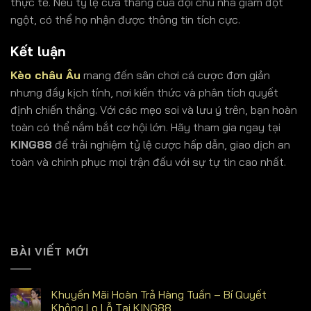
thực tế. Nếu tỷ lệ cửa thắng của đội chủ nhà giảm đột
ngột, có thể họ nhận được thông tin tích cực.
Kết luận
Kèo châu Âu
mang đến sân chơi cá cược đơn giản
nhưng đầy kịch tính, nơi kiến thức và phân tích quyết
định chiến thắng. Với các mẹo soi và lưu ý trên, bạn hoàn
toàn có thể nắm bắt cơ hội lớn. Hãy tham gia ngay tại
KING88
để trải nghiệm tỷ lệ cược hấp dẫn, giao dịch an
toàn và chinh phục mọi trận đấu với sự tự tin cao nhất.
BÀI VIẾT MỚI
Khuyến Mãi Hoàn Trả Hàng Tuần – Bí Quyết
Không Lo Lỗ Tại KING88