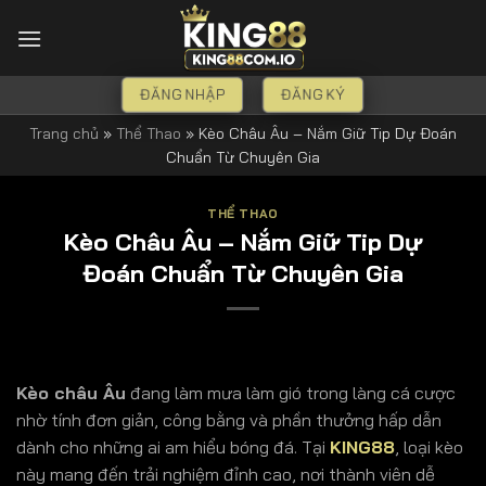
Bỏ
qua
nội
dung
ĐĂNG NHẬP
ĐĂNG KÝ
Trang chủ
»
Thể Thao
»
Kèo Châu Âu – Nắm Giữ Tip Dự Đoán
Chuẩn Từ Chuyên Gia
THỂ THAO
Kèo Châu Âu – Nắm Giữ Tip Dự
Đoán Chuẩn Từ Chuyên Gia
Kèo châu Âu
đang làm mưa làm gió trong làng cá cược
nhờ tính đơn giản, công bằng và phần thưởng hấp dẫn
dành cho những ai am hiểu bóng đá. Tại
KING88
, loại kèo
này mang đến trải nghiệm đỉnh cao, nơi thành viên dễ