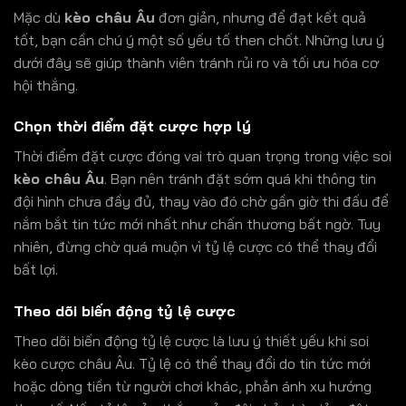
Mặc dù
kèo châu Âu
đơn giản, nhưng để đạt kết quả
tốt, bạn cần chú ý một số yếu tố then chốt. Những lưu ý
dưới đây sẽ giúp thành viên tránh rủi ro và tối ưu hóa cơ
hội thắng.
Chọn thời điểm đặt cược hợp lý
Thời điểm đặt cược đóng vai trò quan trọng trong việc soi
kèo châu Âu
. Bạn nên tránh đặt sớm quá khi thông tin
đội hình chưa đầy đủ, thay vào đó chờ gần giờ thi đấu để
nắm bắt tin tức mới nhất như chấn thương bất ngờ. Tuy
nhiên, đừng chờ quá muộn vì tỷ lệ cược có thể thay đổi
bất lợi.
Theo dõi biến động tỷ lệ cược
Theo dõi biến động tỷ lệ cược là lưu ý thiết yếu khi soi
kèo cược châu Âu. Tỷ lệ có thể thay đổi do tin tức mới
hoặc dòng tiền từ người chơi khác, phản ánh xu hướng