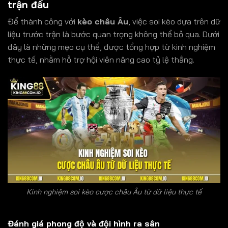
trận đấu
Để thành công với
kèo châu Âu
, việc soi kèo dựa trên dữ
liệu trước trận là bước quan trọng không thể bỏ qua. Dưới
đây là những mẹo cụ thể, được tổng hợp từ kinh nghiệm
thực tế, nhằm hỗ trợ hội viên nâng cao tỷ lệ thắng.
Kinh nghiệm soi kèo cược châu Âu từ dữ liệu thực tế
Đánh giá phong độ và đội hình ra sân