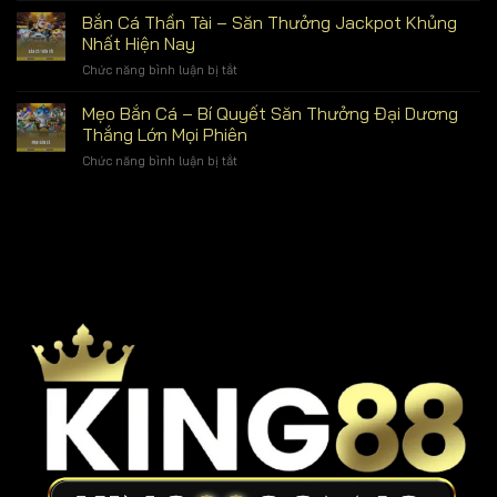
Cược
Trúng
Gà
Bắn Cá Thần Tài – Săn Thưởng Jackpot Khủng
Trường
Thưởng
Cựa
Gà
Nhất Hiện Nay
Khủng
Sắt
Huyền
Chức năng bình luận bị tắt
ở
–
Thoại
Bắn
Siêu
Thưởng
Cá
Mẹo Bắn Cá – Bí Quyết Săn Thưởng Đại Dương
Phẩm
Khủng
Thần
Cá
Thắng Lớn Mọi Phiên
2025
Tài
Cược
Chức năng bình luận bị tắt
ở
–
Đỉnh
Mẹo
Săn
Cao
Bắn
Thưởng
Tại
Cá
Jackpot
KING88
–
Khủng
Bí
Nhất
Quyết
Hiện
Săn
Nay
Thưởng
Đại
Dương
Thắng
Lớn
Mọi
Phiên